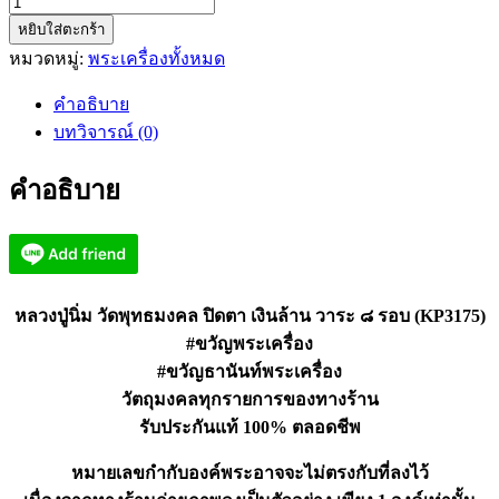
จำนวน
หยิบใส่ตะกร้า
หลวง
หมวดหมู่:
พระเครื่องทั้งหมด
ปู่
นิ่ม
คำอธิบาย
วัด
บทวิจารณ์ (0)
พุทธ
มงคล
คำอธิบาย
ปิด
ตา
เงิน
ล้าน
วาระ
หลวงปู่นิ่ม วัดพุทธมงคล ปิดตา เงินล้าน วาระ ๘ รอบ (KP3175)
๘
#ขวัญพระเครื่อง
รอบ
#ขวัญธานันท์พระเครื่อง
(KP3175)
วัตถุมงคลทุกรายการของทางร้าน
ชิ้น
รับประกันแท้ 100% ตลอดชีพ
หมายเลขกำกับองค์พระอาจจะไม่ตรงกับที่ลงไว้