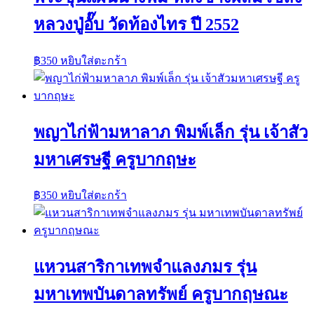
หลวงปู่อั๊บ วัดท้องไทร ปี 2552
฿
350
หยิบใส่ตะกร้า
พญาไก่ฟ้ามหาลาภ พิมพ์เล็ก รุ่น เจ้าสัว
มหาเศรษฐี ครูบากฤษะ
฿
350
หยิบใส่ตะกร้า
แหวนสาริกาเทพจำแลงภมร รุ่น
มหาเทพบันดาลทรัพย์ ครูบากฤษณะ