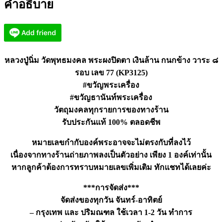
คำอธิบาย
ปิด
ตา
เงิน
ล้าน
กนก
หลวงปู่นิ่ม วัดพุทธมงคล พระผงปิดตา เงินล้าน กนกข้าง วาระ ๘
ข้าง
รอบ เลข 77 (KP3125)
เลข
#ขวัญพระเครื่อง
77
#ขวัญธานันท์พระเครื่อง
(KP3125)
วัตถุมงคลทุกรายการของทางร้าน
ชิ้น
รับประกันแท้ 100% ตลอดชีพ
หมายเลขกำกับองค์พระอาจจะไม่ตรงกับที่ลงไว้
เนื่องจากทางร้านถ่ายภาพลงเป็นตัวอย่าง เพียง 1 องค์เท่านั้น
หากลูกค้าต้องการทราบหมายเลขเพิ่มเติม ทักแชทได้เลยค่ะ
***การจัดส่ง***
จัดส่งของทุกวัน จันทร์-อาทิตย์
– กรุงเทพ และ ปริมณฑล ใช้เวลา 1-2 วัน ทำการ