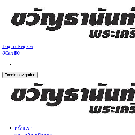
Login / Register
0
Cart
฿0
Toggle navigation
หน้าแรก