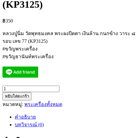
(KP3125)
฿
350
หลวงปู่นิ่ม วัดพุทธมงคล พระผงปิดตา เงินล้าน กนกข้าง วาระ ๘
รอบ เลข 77 (KP3125)
#ขวัญพระเครื่อง
#ขวัญธานันท์พระเครื่อง
จำนวน
หยิบใส่ตะกร้า
หลวง
หมวดหมู่:
พระเครื่องทั้งหมด
ปู่
นิ่ม
คำอธิบาย
วัด
บทวิจารณ์ (0)
พุทธ
มงคล