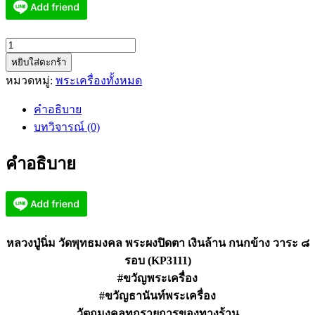
จำนวน
หยิบใส่ตะกร้า
หลวง
หมวดหมู่:
พระเครื่องทั้งหมด
ปู่
นิ่ม
คำอธิบาย
วัด
บทวิจารณ์ (0)
พุทธ
มงคล
คำอธิบาย
ปิด
ตา
เงิน
ล้าน
กนก
หลวงปู่นิ่ม วัดพุทธมงคล พระผงปิดตา เงินล้าน กนกข้าง วาระ ๘
ข้าง
รอบ (KP3111)
๘
#ขวัญพระเครื่อง
รอบ
#ขวัญธานันท์พระเครื่อง
(KP3111)
วัตถุมงคลทุกรายการของทางร้าน