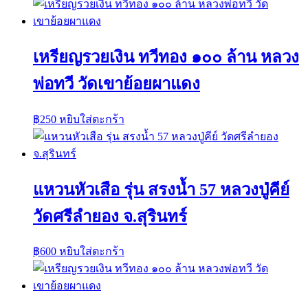
เหรียญรวยเงิน ทวีทอง ๑๐๐ ล้าน หลวง
พ่อทวี วัดเขาย้อยผาแดง
฿
250
หยิบใส่ตะกร้า
แหวนหัวเสือ รุ่น สรงน้ำ 57 หลวงปู่คีย์
วัดศรีลำยอง จ.สุรินทร์
฿
600
หยิบใส่ตะกร้า