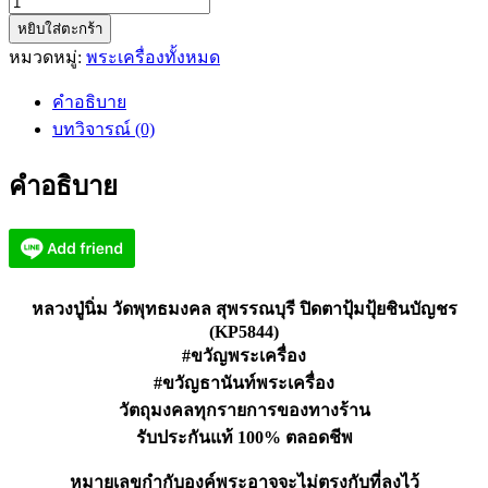
จำนวน
หยิบใส่ตะกร้า
หลวง
หมวดหมู่:
พระเครื่องทั้งหมด
ปู่
นิ่ม
คำอธิบาย
วัด
บทวิจารณ์ (0)
พุทธ
มงคล
คำอธิบาย
ปิด
ตา
ปุ้ม
ปุ้ย
ชิน
หลวงปู่นิ่ม วัดพุทธมงคล สุพรรณบุรี ปิดตาปุ้มปุ้ยชินบัญชร
บัญชร
(KP5844)
(KP5844)
#ขวัญพระเครื่อง
ชิ้น
#ขวัญธานันท์พระเครื่อง
วัตถุมงคลทุกรายการของทางร้าน
รับประกันแท้ 100% ตลอดชีพ
หมายเลขกำกับองค์พระอาจจะไม่ตรงกับที่ลงไว้