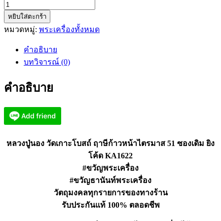
จำนวน
หยิบใส่ตะกร้า
หลวง
หมวดหมู่:
พระเครื่องทั้งหมด
ปู่
นอง
คำอธิบาย
วัด
บทวิจารณ์ (0)
เกาะ
โบสถ์
คำอธิบาย
ฤาษี
ก้าวหน้า
ไตรมาส
51
KA1622
หลวงปู่นอง วัดเกาะโบสถ์ ฤาษีก้าวหน้าไตรมาส 51 ซองเดิม ยิง
ชิ้น
โค้ด KA1622
#ขวัญพระเครื่อง
#ขวัญธานันท์พระเครื่อง
วัตถุมงคลทุกรายการของทางร้าน
รับประกันแท้ 100% ตลอดชีพ