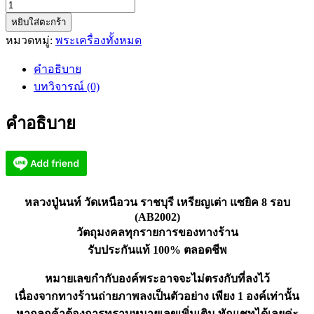
จำนวน
หยิบใส่ตะกร้า
หลวง
หมวดหมู่:
พระเครื่องทั้งหมด
ปู่
นนท์
คำอธิบาย
วัด
บทวิจารณ์ (0)
เหนือ
วน
คำอธิบาย
ราชบุรี
เหรียญ
เต่า
แซ
ยิค
หลวงปู่นนท์ วัดเหนือวน ราชบุรี เหรียญเต่า แซยิค 8 รอบ
8
(AB2002)
รอบ
วัตถุมงคลทุกรายการของทางร้าน
(AB2002)
รับประกันแท้ 100% ตลอดชีพ
ชิ้น
หมายเลขกำกับองค์พระอาจจะไม่ตรงกับที่ลงไว้
เนื่องจากทางร้านถ่ายภาพลงเป็นตัวอย่าง เพียง 1 องค์เท่านั้น
หากลูกค้าต้องการทราบหมายเลขเพิ่มเติม ทักแชทได้เลยค่ะ