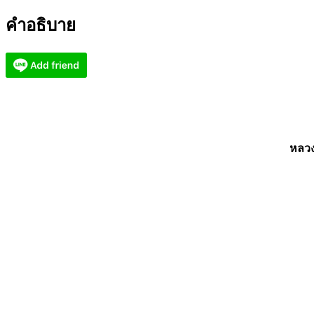
พราน
คำอธิบาย
ธูป
เหรียญ
เสือ
เหลียว
ดวง
ดี
AC2771
หลวง
ชิ้น