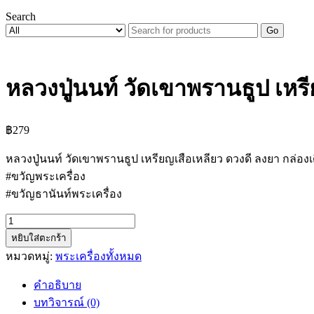
Search
Go
หลวงปู่นนท์ วัดเขาพรานธูป เหร
฿
279
หลวงปู่นนท์ วัดเขาพรานธูป เหรียญเสือเหลียว ดวงดี ลงยา กล่อง
#ขวัญพระเครื่อง
#ขวัญธานันท์พระเครื่อง
จำนวน
หยิบใส่ตะกร้า
หลวง
หมวดหมู่:
พระเครื่องทั้งหมด
ปู่
นนท์
คำอธิบาย
วัด
บทวิจารณ์ (0)
เขา