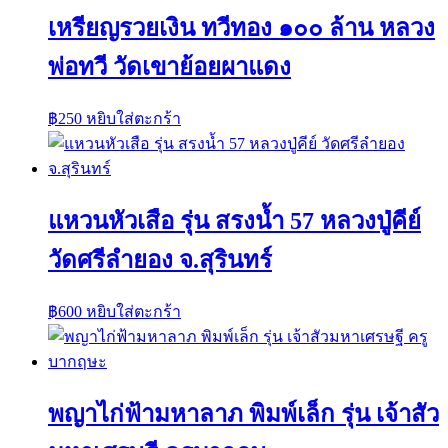
เหรียญรวยเงิน ทวีทอง ๑๐๐ ล้าน หลวง
พ่อทวี วัดเขาย้อยผาแดง
฿
250
หยิบใส่ตะกร้า
แหวนหัวเสือ รุ่น สรงน้ำ 57 หลวงปู่คีย์
วัดศรีลำยอง จ.สุรินทร์
฿
600
หยิบใส่ตะกร้า
พญาไก่ฟ้ามหาลาภ พิมพ์เล็ก รุ่น เจ้าสัว