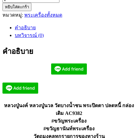
หยิบใส่ตะกร้า
หลวง
หมวดหมู่:
พระเครื่องทั้งหมด
ปู่
นงค์
คำอธิบาย
หลวง
บทวิจารณ์ (0)
ปู่
นวล
คำอธิบาย
วัด
บางน้ำชน
พระ
ปิด
ตา
ปลด
หนี้
หลวงปู่นงค์ หลวงปู่นวล วัดบางน้ำชน พระปิดตา ปลดหนี้ กล่อง
AC9382
เดิม AC9382
ชิ้น
#ขวัญพระเครื่อง
#ขวัญธานันท์พระเครื่อง
วัตถุมงคลทุกรายการของทางร้าน