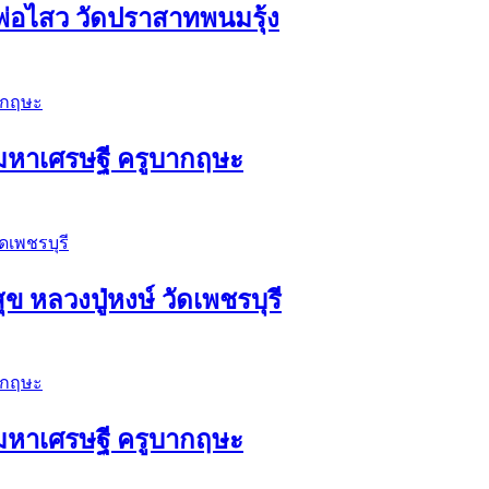
่อไสว วัดปราสาทพนมรุ้ง
ัวมหาเศรษฐี ครูบากฤษะ
ุข หลวงปู่หงษ์ วัดเพชรบุรี
ัวมหาเศรษฐี ครูบากฤษะ