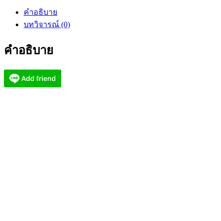
ทา
คำอธิบาย
เบี้ย
บทวิจารณ์ (0)
แก้
พระ
คำอธิบาย
เวส
เศรษฐี
บังเกิด
ทรัพย์
พญานาค
(KP3076)
ชิ้น