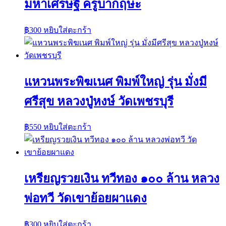
มหาเศรษฐี ครูบากฤษะ
฿
300
หยิบใส่ตะกร้า
แหวนพระพิฆเนศ พิมพ์ใหญ่ รุ่น มั่งมี
ศรีสุข หลวงปู่หงษ์ วัดเพชรบุรี
฿
550
หยิบใส่ตะกร้า
เหรียญรวยเงิน ทวีทอง ๑๐๐ ล้าน หลวง
พ่อทวี วัดเขาย้อยผาแดง
฿
300
หยิบใส่ตะกร้า