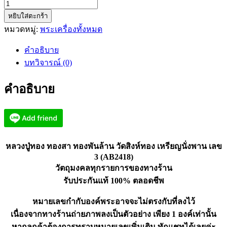
จำนวน
หยิบใส่ตะกร้า
หลวง
หมวดหมู่:
พระเครื่องทั้งหมด
ปู่
ทอง
คำอธิบาย
ทอง
บทวิจารณ์ (0)
พัน
ล้าน
คำอธิบาย
วัดสิงห์
ทอง
เหรียญ
นั่ง
พาน
หลวงปู่ทอง ทองสา ทองพันล้าน วัดสิงห์ทอง เหรียญนั่งพาน เลข
เลข
3 (AB2418)
3
วัตถุมงคลทุกรายการของทางร้าน
(AB2418)
รับประกันแท้ 100% ตลอดชีพ
ชิ้น
หมายเลขกำกับองค์พระอาจจะไม่ตรงกับที่ลงไว้
เนื่องจากทางร้านถ่ายภาพลงเป็นตัวอย่าง เพียง 1 องค์เท่านั้น
หากลูกค้าต้องการทราบหมายเลขเพิ่มเติม ทักแชทได้เลยค่ะ