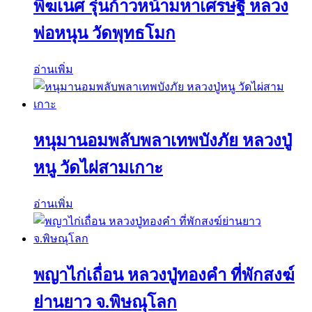
พิฆเนศ รุ่นก้าวหน้ามหาเศรษฐี หลวง
พ่อหนุน วัดพุทธโมก
อ่านเพิ่ม
หนุมานอมพลับพลาเทพบังภัย หลวงปู่
หนู วัดไผ่สามเกาะ
อ่านเพิ่ม
พญาไก่เถื่อน หลวงปู่ทองคำ ที่พักสงฆ์
ย่านยาว จ.พิษณุโลก