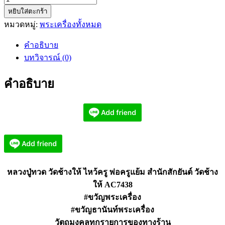
หยิบใส่ตะกร้า
หลวง
หมวดหมู่:
พระเครื่องทั้งหมด
ปู่ทวด
วัด
คำอธิบาย
ช้าง
บทวิจารณ์ (0)
ให้
ไหว้
คำอธิบาย
ครู
พ่อ
ครู
แย้ม
สำนัก
สัก
ยันต์
หลวงปู่ทวด วัดช้างให้ ไหว้ครู พ่อครูแย้ม สำนักสักยันต์ วัดช้าง
AC7438
ให้ AC7438
ชิ้น
#ขวัญพระเครื่อง
#ขวัญธานันท์พระเครื่อง
วัตถุมงคลทุกรายการของทางร้าน