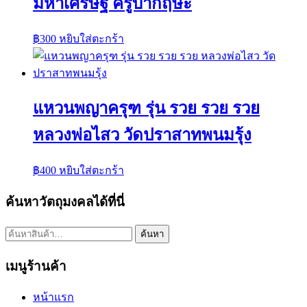
มหาเศรษฐี ครูบากฤษะ
฿
300
หยิบใส่ตะกร้า
แหวนพญาครุฑ รุ่น รวย รวย รวย
หลวงพ่อไสว วัดปราสาทพนมรุ้ง
฿
400
หยิบใส่ตะกร้า
ค้นหาวัตถุมงคลได้ที่นี่
ค้นหา:
ค้นหา
เมนูร้านค้า
หน้าแรก