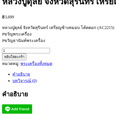
หลวงปู่ดุลย์ จังหวัดสุรินทร์ เ
฿
3,699
หลวงปู่ดุลย์ จังหวัดสุรินทร์ เหรียญช้างหมอบ โค้ดตอก (AC2215)
#ขวัญพระเครื่อง
#ขวัญธานันท์พระเครื่อง
จำนวน
หยิบใส่ตะกร้า
หลวง
หมวดหมู่:
พระเครื่องทั้งหมด
ปู่
ดุลย์
คำอธิบาย
จังหวัด
บทวิจารณ์ (0)
สุรินทร์
เหรียญ
คำอธิบาย
ช้าง
หมอบ
โค้ด
ตอก