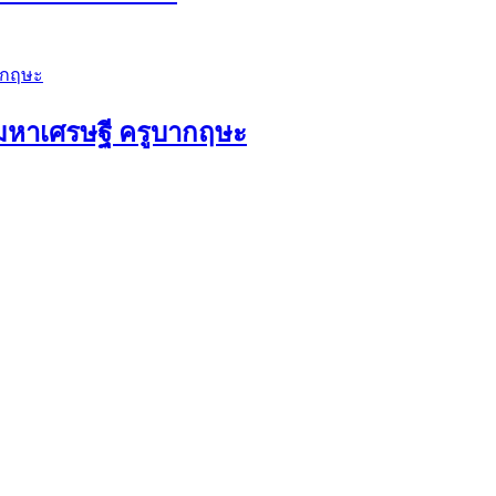
ัวมหาเศรษฐี ครูบากฤษะ