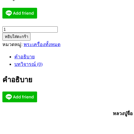
จำนวน
หยิบใส่ตะกร้า
หล
หมวดหมู่:
พระเครื่องทั้งหมด
วง
ปู่
คำอธิบาย
จื่อ
บทวิจารณ์ (0)
วัด
เขา
คำอธิบาย
ตา
เงาะ
อุดม
พร
พญา
หลวงปู่จื่
เต่า
เรือน