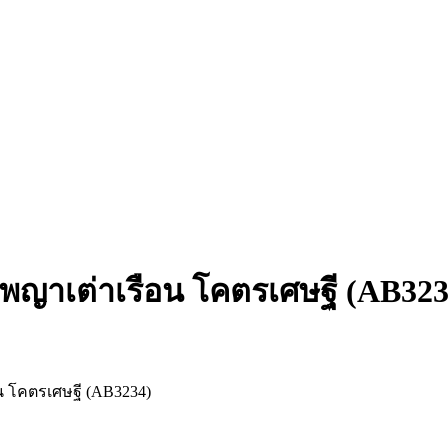
ร พญาเต่าเรือน โคตรเศษฐี (AB323
ุ่น โคตรเศษฐี (AB3234)