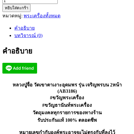
จำนวน
หยิบใส่ตะกร้า
หล
หมวดหมู่:
พระเครื่องทั้งหมด
วง
ปู่
คำอธิบาย
จื่อ
บทวิจารณ์ (0)
วัด
เขา
คำอธิบาย
ตา
เงาะ
อุดม
พร
เจริญพร
หลวงปู่จื่อ วัดเขาตาเงาะอุดมพร รุ่น เจริญพรบน 2หน้า
บน
(AB3186)
#ขวัญพระเครื่อง
2หน้า
(AB3186)
#ขวัญธานันท์พระเครื่อง
ชิ้น
วัตถุมงคลทุกรายการของทางร้าน
รับประกันแท้ 100% ตลอดชีพ
หมายเลขกำกับองค์พระอาจจะไม่ตรงกับที่ลงไว้