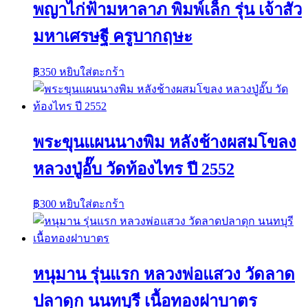
พญาไก่ฟ้ามหาลาภ พิมพ์เล็ก รุ่น เจ้าสัว
มหาเศรษฐี ครูบากฤษะ
฿
350
หยิบใส่ตะกร้า
พระขุนแผนนางพิม หลังช้างผสมโขลง
หลวงปู่อั๊บ วัดท้องไทร ปี 2552
฿
300
หยิบใส่ตะกร้า
หนุมาน รุ่นแรก หลวงพ่อแสวง วัดลาด
ปลาดุก นนทบุรี เนื้อทองฝาบาตร