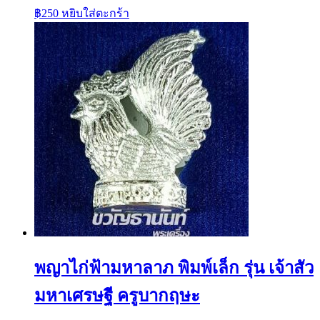
฿
250
หยิบใส่ตะกร้า
พญาไก่ฟ้ามหาลาภ พิมพ์เล็ก รุ่น เจ้าสัว
มหาเศรษฐี ครูบากฤษะ