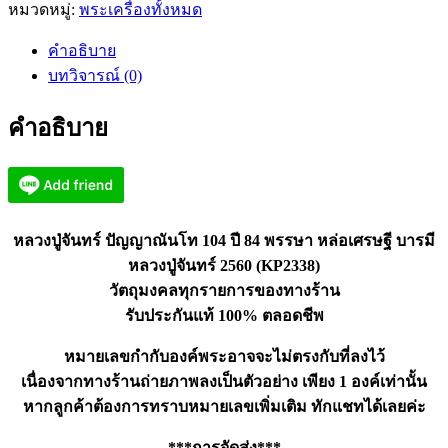
หมวดหมู่:
พระเครื่องทั้งหมด
ปู่
จันทร์
คำอธิบาย
ปัญญา
บทวิจารณ์ (0)
ณัน
โท
คำอธิบาย
หล่อ
เศรษฐี
บารมี
2560
(KP2338)
หลวงปู่จันทร์ ปัญญาณันโท 104 ปี 84 พรรษา หล่อเศรษฐี บารมี
ชิ้น
หลวงปู่จันทร์ 2560 (KP2338)
วัตถุมงคลทุกรายการของทางร้าน
รับประกันแท้ 100% ตลอดชีพ
หมายเลขกำกับองค์พระอาจจะไม่ตรงกับที่ลงไว้
เนื่องจากทางร้านถ่ายภาพลงเป็นตัวอย่าง เพียง 1 องค์เท่านั้น
หากลูกค้าต้องการทราบหมายเลขเพิ่มเติม ทักแชทได้เลยค่ะ
***การจัดส่ง***