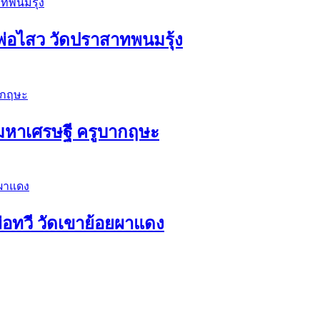
่อไสว วัดปราสาทพนมรุ้ง
ัวมหาเศรษฐี ครูบากฤษะ
่อทวี วัดเขาย้อยผาแดง