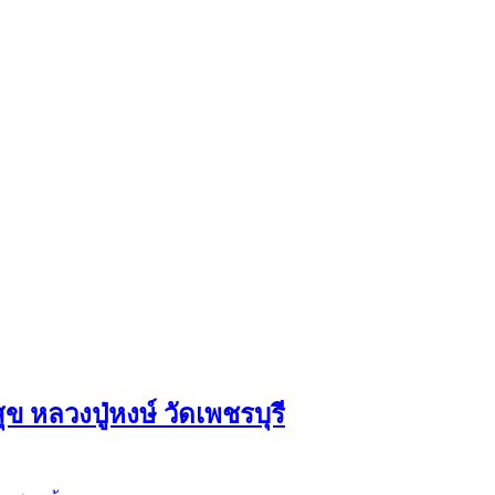
ุข หลวงปู่หงษ์ วัดเพชรบุรี