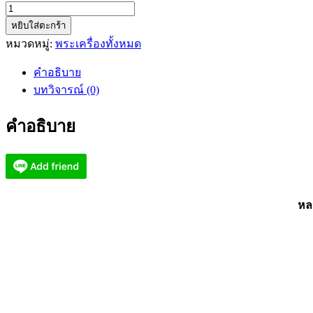
จำนวน
หยิบใส่ตะกร้า
หลวง
หมวดหมู่:
พระเครื่องทั้งหมด
ปู่
คีย์
คำอธิบาย
กิตติ
บทวิจารณ์ (0)
ญาโณ
วัด
คำอธิบาย
ศรี
ลำยอง
เศรษฐี
รวย
ทรัพย์
หลว
(AB3148)
ชิ้น