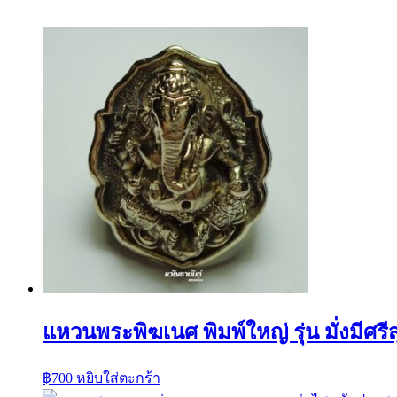
แหวนพระพิฆเนศ พิมพ์ใหญ่ รุ่น มั่งมีศรีส
฿
700
หยิบใส่ตะกร้า