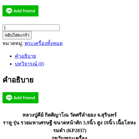
จำนวน
หยิบใส่ตะกร้า
หลวง
หมวดหมู่:
พระเครื่องทั้งหมด
ปู่
คีย์
คำอธิบาย
กิตติ
บทวิจารณ์ (0)
ญาโณ
วัด
คำอธิบาย
ศรี
ลำยอง
ราหู
รวย
มหา
หลวงปู่คีย์ กิตติญาโณ วัดศรีลำยอง จ.สุรินทร์
เศรษฐี
ราหู รุ่น รวยมหาเศรษฐี ขนาดหน้าตัก 5.9นิ้ว สูง 10นิ้ว เนื้อโลหะ
(KP2837)
รมดำ (KP2837)
ชิ้น
#ขวัญพระเครื่อง