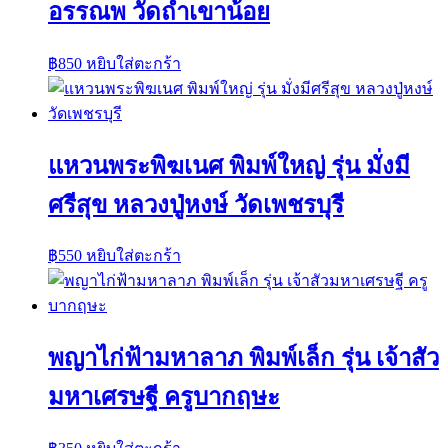
อรรณพ วัดถ้ำเขาน้อย
฿
850
หยิบใส่ตะกร้า
แหวนพระพิฆเนศ พิมพ์ใหญ่ รุ่น มั่งมี
ศรีสุข หลวงปู่หงษ์ วัดเพชรบุรี
฿
550
หยิบใส่ตะกร้า
พญาไก่ฟ้ามหาลาภ พิมพ์เล็ก รุ่น เจ้าสัว
มหาเศรษฐี ครูบากฤษะ