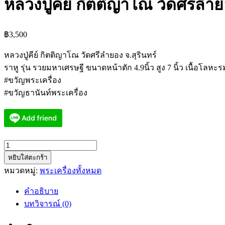
หลวงปู่คีย์ กิตติญาโณ วัดศรีล
฿
3,500
หลวงปู่คีย์ กิตติญาโณ วัดศรีลำยอง จ.สุรินทร์
ราหู รุ่น รวยมหาเศรษฐี ขนาดหน้าตัก 4.9นิ้ว สูง 7 นิ้ว เนื้อโลห
#ขวัญพระเครื่อง
#ขวัญธานันท์พระเครื่อง
จำนวน
หยิบใส่ตะกร้า
หลวง
หมวดหมู่:
พระเครื่องทั้งหมด
ปู่
คีย์
คำอธิบาย
กิตติ
บทวิจารณ์ (0)
ญาโณ
วัด