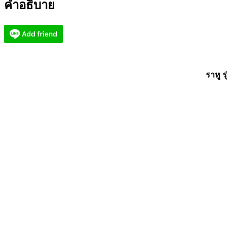
คำอธิบาย
ศรี
ลำยอง
ราหู
รวย
มหา
เศรษฐี
ราหู ร
(KP2838)
ชิ้น