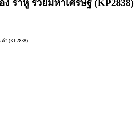
ำยอง ราหู รวยมหาเศรษฐี (KP2838)
ะรมดำ (KP2838)