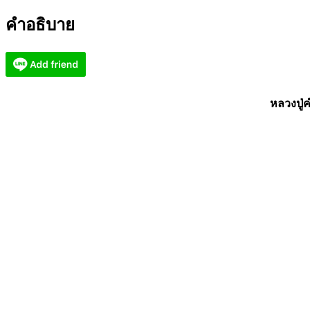
วัด
คำอธิบาย
พระ
ยอด
โฆ
สิ
ตา
หลวงปู่
ราม
สร้าง
พระ
ธาตุ
เจดีย์
AC2327
ชิ้น