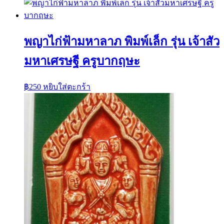
พญาไก่ฟ้ามหาลาภ พิมพ์เล็ก รุ่น เจ้าสัว
มหาเศรษฐี ครูบากฤษะ
฿
250
หยิบใส่ตะกร้า