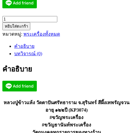
จำนวน
หยิบใส่ตะกร้า
หลวง
หมวดหมู่:
พระเครื่องทั้งหมด
ปู่
ข้าว
คำอธิบาย
แห้ง
บทวิจารณ์ (0)
วัด
ตา
คำอธิบาย
ปัน
ศรัทธา
ราม
สีผึ้ง
เทพ
หลวงปู่ข้าวแห้ง วัดตาปันศรัทธาราม จ.สุรินทร์ สีผึ้งเทพรัญจวน
รัญจวน
อายุ ๑๒๒ปี (KP3074)
(KP3074)
#ขวัญพระเครื่อง
ชิ้น
#ขวัญธานันท์พระเครื่อง
วัตถุมงคลทุกรายการของทางร้าน