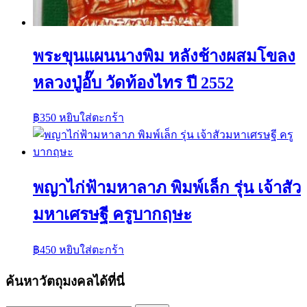
พระขุนแผนนางพิม หลังช้างผสมโขลง
หลวงปู่อั๊บ วัดท้องไทร ปี 2552
฿
350
หยิบใส่ตะกร้า
พญาไก่ฟ้ามหาลาภ พิมพ์เล็ก รุ่น เจ้าสัว
มหาเศรษฐี ครูบากฤษะ
฿
450
หยิบใส่ตะกร้า
ค้นหาวัตถุมงคลได้ที่นี่