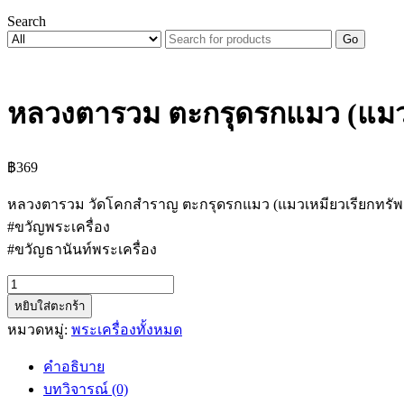
Search
Go
หลวงตารวม ตะกรุดรกแมว (แมวเ
฿
369
หลวงตารวม วัดโคกสำราญ ตะกรุดรกแมว (แมวเหมียวเรียกทรัพย
#ขวัญพระเครื่อง
#ขวัญธานันท์พระเครื่อง
จำนวน
หยิบใส่ตะกร้า
หลวง
หมวดหมู่:
พระเครื่องทั้งหมด
ตา
รวม
คำอธิบาย
ตะกรุด
บทวิจารณ์ (0)
รก