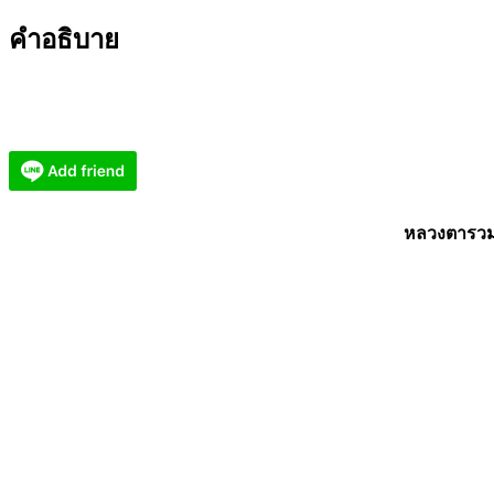
แมว
คำอธิบาย
(แมว
เหมียว
เรียก
ทรัพย์)
KM837
ชิ้น
หลวงตารวม 