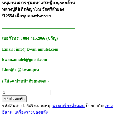
หนุมาน ๘ กร รุ่นมหาเศรษฐี ๑๐,๐๐๐ล้าน
หลวงปู่คีย์ กิตติญาโณ วัดศรีลำยอง
ปี 2554 เนื้อชุบทองพ่นทราย
___________________________________
เบอร์โทร. : 084-4152966 (ขวัญ)
Email : info@kwan-amulet.com
kwan.amulet@gmail.com
Line@ : @kwan-pra
( ใส่ @ นำหน้าด้วยนะคะ )
จำนวน
หยิบใส่ตะกร้า
หนุมาน
รหัสสินค้า:
ka545
หมวดหมู่:
พระเครื่องทั้งหมด
ป้ายกำกับ:
ภาค
๘
อีสาน
,
เครื่องรางของขลัง
กร