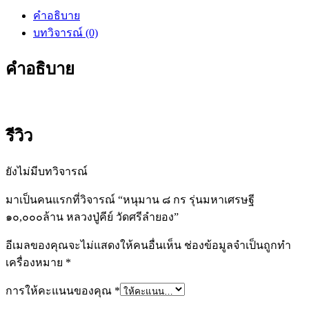
รุ่น
คำอธิบาย
มหา
บทวิจารณ์ (0)
เศรษฐี
๑๐,๐๐๐ล้าน
คำอธิบาย
หลวง
ปู่
คีย์
วัด
รีวิว
ศรี
ลำยอง
ยังไม่มีบทวิจารณ์
ชิ้น
มาเป็นคนแรกที่วิจารณ์ “หนุมาน ๘ กร รุ่นมหาเศรษฐี
๑๐,๐๐๐ล้าน หลวงปู่คีย์ วัดศรีลำยอง”
อีเมลของคุณจะไม่แสดงให้คนอื่นเห็น
ช่องข้อมูลจำเป็นถูกทำ
เครื่องหมาย
*
การให้คะแนนของคุณ
*