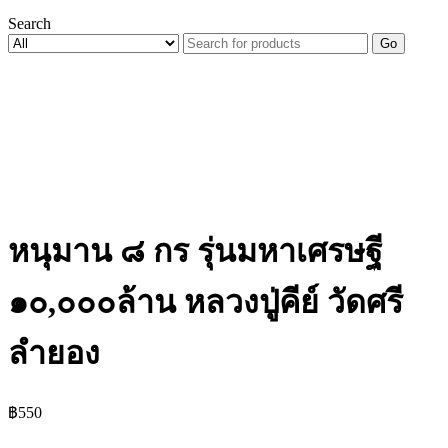
Search
Go
หนุมาน ๘ กร รุ่นมหาเศรษฐี
๑๐,๐๐๐ล้าน หลวงปู่คีย์ วัดศรี
ลำยอง
฿
550