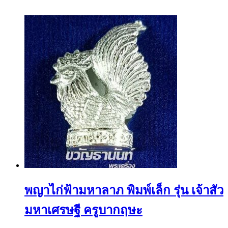
พญาไก่ฟ้ามหาลาภ พิมพ์เล็ก รุ่น เจ้าสัว
มหาเศรษฐี ครูบากฤษะ