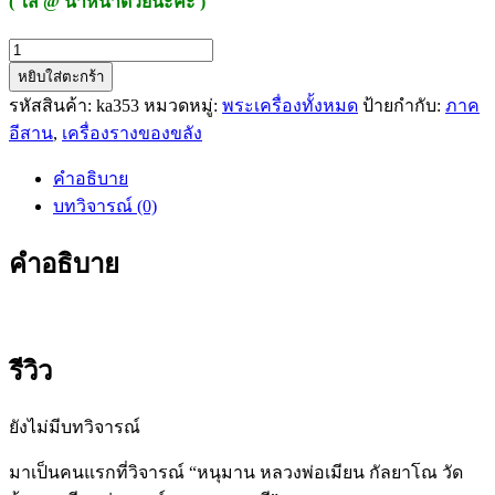
( ใส่ @ นำหน้าด้วยนะคะ )
จำนวน
หยิบใส่ตะกร้า
หนุมาน
รหัสสินค้า:
ka353
หมวดหมู่:
พระเครื่องทั้งหมด
ป้ายกำกับ:
ภาค
หลวง
อีสาน
,
เครื่องรางของขลัง
พ่อ
เมีย
คำอธิบาย
น
บทวิจารณ์ (0)
กัลยา
โณ
คำอธิบาย
วัด
บ้าน
จะ
เนียง
รีวิว
รุ่น
เสาร์
ยังไม่มีบทวิจารณ์
๕
มหา
มาเป็นคนแรกที่วิจารณ์ “หนุมาน หลวงพ่อเมียน กัลยาโณ วัด
เศรษฐี