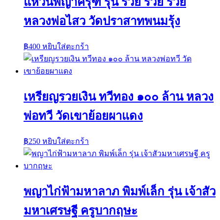
แหวนพญาครุฑ รุ่น รวย รวย รวย
หลวงพ่อไสว วัดปราสาทพนมรุ้ง
฿
400
หยิบใส่ตะกร้า
เหรียญรวยเงิน ทวีทอง ๑๐๐ ล้าน หลวง
พ่อทวี วัดเขาย้อยผาแดง
฿
250
หยิบใส่ตะกร้า
พญาไก่ฟ้ามหาลาภ พิมพ์เล็ก รุ่น เจ้าสัว
มหาเศรษฐี ครูบากฤษะ