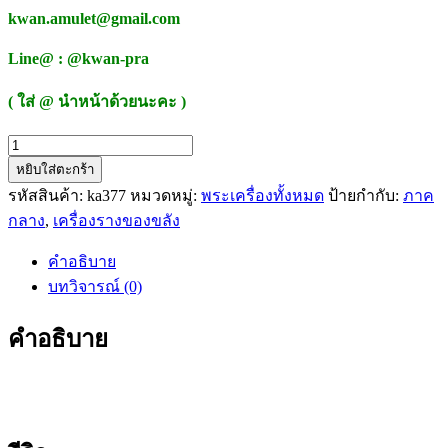
kwan.amulet@gmail.com
Line@ : @kwan-pra
( ใส่ @ นำหน้าด้วยนะคะ )
จำนวน
หยิบใส่ตะกร้า
หนุมาน
รหัสสินค้า:
ka377
หมวดหมู่:
พระเครื่องทั้งหมด
ป้ายกำกับ:
ภาค
รุ่น
กลาง
,
เครื่องรางของขลัง
มหา
ปราบ
คำอธิบาย
พระ
บทวิจารณ์ (0)
มหา
สุรศักดิ์
คำอธิบาย
วัด
ประดู่
พระ
อาราม
หลวง