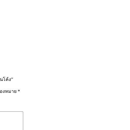
นโค้ง”
รื่องหมาย
*