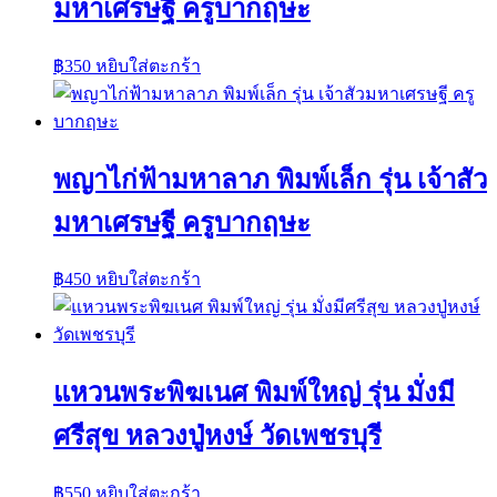
มหาเศรษฐี ครูบากฤษะ
฿
350
หยิบใส่ตะกร้า
พญาไก่ฟ้ามหาลาภ พิมพ์เล็ก รุ่น เจ้าสัว
มหาเศรษฐี ครูบากฤษะ
฿
450
หยิบใส่ตะกร้า
แหวนพระพิฆเนศ พิมพ์ใหญ่ รุ่น มั่งมี
ศรีสุข หลวงปู่หงษ์ วัดเพชรบุรี
฿
550
หยิบใส่ตะกร้า