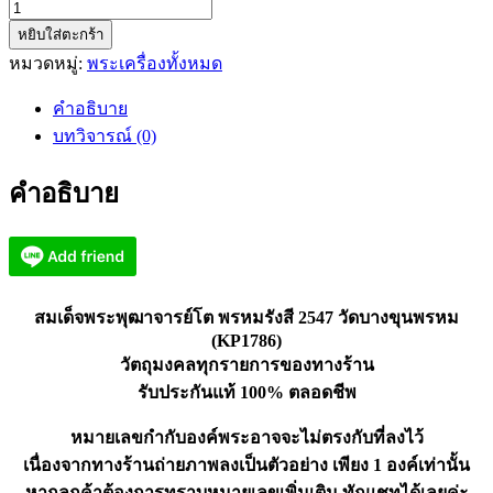
จำนวน
หยิบใส่ตะกร้า
สมเด็จ
หมวดหมู่:
พระเครื่องทั้งหมด
พระ
พุฒ
คำอธิบาย
า
บทวิจารณ์ (0)
จาร
ย์โต
คำอธิบาย
พรหม
รังสี
2547
วัด
บาง
สมเด็จพระพุฒาจารย์โต พรหมรังสี 2547 วัดบางขุนพรหม
ขุน
(KP1786)
พรหม
วัตถุมงคลทุกรายการของทางร้าน
(KP1786)
รับประกันแท้ 100% ตลอดชีพ
ชิ้น
หมายเลขกำกับองค์พระอาจจะไม่ตรงกับที่ลงไว้
เนื่องจากทางร้านถ่ายภาพลงเป็นตัวอย่าง เพียง 1 องค์เท่านั้น
หากลูกค้าต้องการทราบหมายเลขเพิ่มเติม ทักแชทได้เลยค่ะ