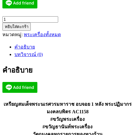
จำนวน
หยิบใส่ตะกร้า
สมเด็จ
หมวดหมู่:
พระเครื่องทั้งหมด
พระ
นเรศวร
คำอธิบาย
อบ
บทวิจารณ์ (0)
จอย
1
คำอธิบาย
หลัง
พระ
ปฏิมากร
มงคล
บพิตร
เหรียญสมเด็จพระนเรศวรมหาราช อบจอย 1 หลัง พระปฏิมากร
AC1158
มงคลบพิตร AC1158
ชิ้น
#ขวัญพระเครื่อง
#ขวัญธานันท์พระเครื่อง
วัตถุมงคลทุกรายการของทางร้าน