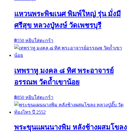
แหวนพระพิฆเนศ พิมพ์ใหญ่ รุ่น มั่งมี
ศรีสุข หลวงปู่หงษ์ วัดเพชรบุรี
฿
550
หยิบใส่ตะกร้า
เทพราหู มงคล ๘ ทิศ พระอาจารย์
อรรณพ วัดถ้ำเขาน้อย
฿
850
หยิบใส่ตะกร้า
พระขุนแผนนางพิม หลังช้างผสมโขลง