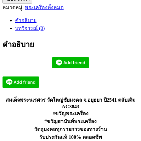
หมวดหมู่:
พระเครื่องทั้งหมด
พระ
นเรศวร
คำอธิบาย
วัด
บทวิจารณ์ (0)
ใหญ่
ชัยมงคล
คำอธิบาย
จ.อยุธยา
ปี2541
AC3843
ชิ้น
สมเด็จพระนเรศวร วัดใหญ่ชัยมงคล จ.อยุธยา ปี2541 ตลับเดิม
AC3843
#ขวัญพระเครื่อง
#ขวัญธานันท์พระเครื่อง
วัตถุมงคลทุกรายการของทางร้าน
รับประกันแท้ 100% ตลอดชีพ