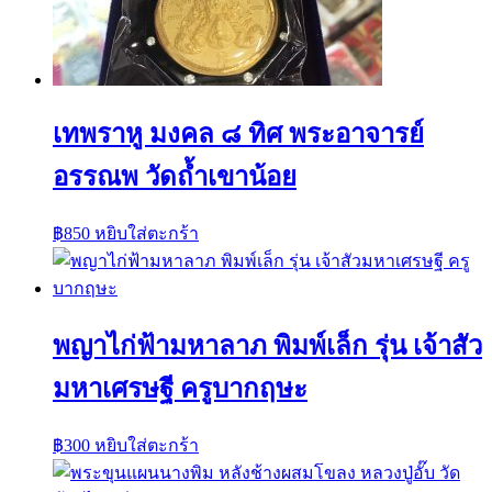
เทพราหู มงคล ๘ ทิศ พระอาจารย์
อรรณพ วัดถ้ำเขาน้อย
฿
850
หยิบใส่ตะกร้า
พญาไก่ฟ้ามหาลาภ พิมพ์เล็ก รุ่น เจ้าสัว
มหาเศรษฐี ครูบากฤษะ
฿
300
หยิบใส่ตะกร้า