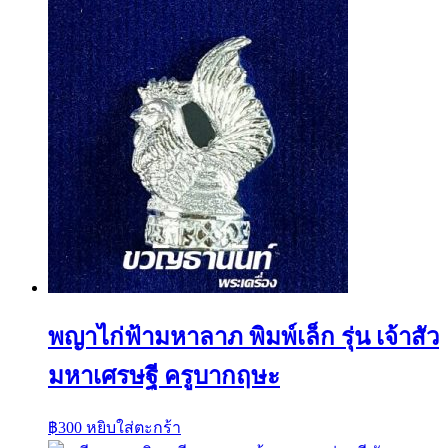
พญาไก่ฟ้ามหาลาภ พิมพ์เล็ก รุ่น เจ้าสัว
มหาเศรษฐี ครูบากฤษะ
฿
300
หยิบใส่ตะกร้า