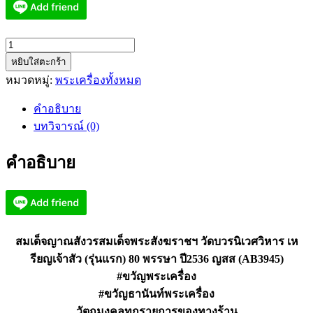
จำนวน
หยิบใส่ตะกร้า
สมเด็จ
หมวดหมู่:
พระเครื่องทั้งหมด
ญาณ
สังวร
คำอธิบาย
สมเด็จ
บทวิจารณ์ (0)
พระ
สังฆ
คำอธิบาย
ราชฯ
เห
รียญ
เจ้า
สัว
สมเด็จญาณสังวรสมเด็จพระสังฆราชฯ วัดบวรนิเวศวิหาร เห
ญสส
รียญเจ้าสัว (รุ่นแรก) 80 พรรษา ปี2536 ญสส (AB3945)
(AB3945)
#ขวัญพระเครื่อง
ชิ้น
#ขวัญธานันท์พระเครื่อง
วัตถุมงคลทุกรายการของทางร้าน