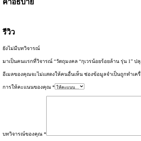
คำอธิบาย
รุ่น
1"
ปลุก
เสก
รีวิว
โดย
หลวง
ยังไม่มีบทวิจารณ์
ปู่
เณร
มาเป็นคนแรกที่วิจารณ์ “วัตถุมงคล “กุเวรน้อยร้อยล้าน รุ่น 1” ป
แก้ว
ชิ้น
อีเมลของคุณจะไม่แสดงให้คนอื่นเห็น
ช่องข้อมูลจำเป็นถูกทำเค
การให้คะแนนของคุณ
*
บทวิจารณ์ของคุณ
*