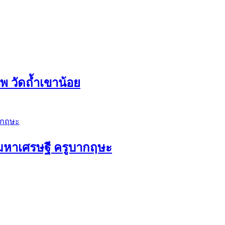
 วัดถ้ำเขาน้อย
ัวมหาเศรษฐี ครูบากฤษะ