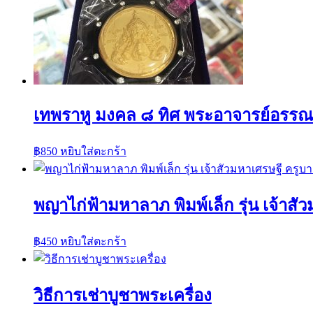
เทพราหู มงคล ๘ ทิศ พระอาจารย์อรรณพ
฿
850
หยิบใส่ตะกร้า
พญาไก่ฟ้ามหาลาภ พิมพ์เล็ก รุ่น เจ้าส
฿
450
หยิบใส่ตะกร้า
วิธีการเช่าบูชาพระเครื่อง