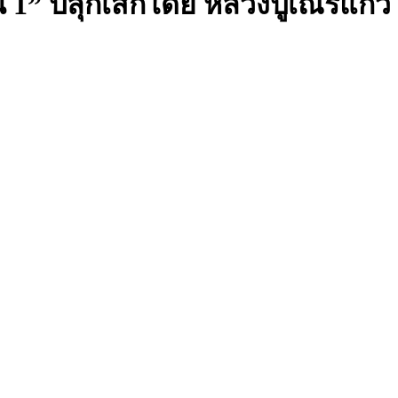
่น 1” ปลุกเสกโดย หลวงปู่เณรแก้ว