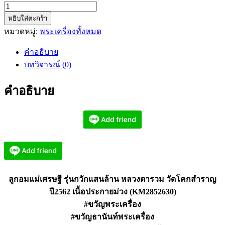
จำนวน
หยิบใส่ตะกร้า
ลูกอม
หมวดหมู่:
พระเครื่องทั้งหมด
แม่
เศรษฐี
คำอธิบาย
รุ่น
บทวิจารณ์ (0)
กวัก
แสน
คำอธิบาย
ล้าน
หลวง
ตา
รวม
วัด
โคก
สำราญ
ลูกอมแม่เศรษฐี รุ่นกวักแสนล้าน หลวงตารวม วัดโคกสำราญ
(KM2852630)
ปี2562 เนื้อประกายม่วง (KM2852630)
ชิ้น
#ขวัญพระเครื่อง
#ขวัญธานันท์พระเครื่อง