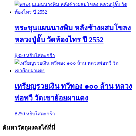
พระขุนแผนนางพิม หลังช้างผสมโขลง
หลวงปู่อั๊บ วัดท้องไทร ปี 2552
฿
350
หยิบใส่ตะกร้า
เหรียญรวยเงิน ทวีทอง ๑๐๐ ล้าน หลวง
พ่อทวี วัดเขาย้อยผาแดง
฿
250
หยิบใส่ตะกร้า
ค้นหาวัตถุมงคลได้ที่นี่