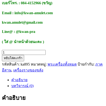
เบอร์โทร. : 084-4152966 (ขวัญ)
Email : info@kwan-amulet.com
kwan.amulet@gmail.com
Line@ : @kwan-pra
( ใส่ @ นำหน้าด้วยนะคะ )
จำนวน
หยิบใส่ตะกร้า
ลูกอม
รหัสสินค้า:
ka895
หมวดหมู่:
พระเครื่องทั้งหมด
ป้ายกำกับ:
ภาค
หนุมาน
อีสาน
,
เครื่องรางของขลัง
ครอง
เมือง
คำอธิบาย
หลวง
บทวิจารณ์ (0)
ปู่
ช้าง
คำอธิบาย
สำนักสงฆ์
หนอง