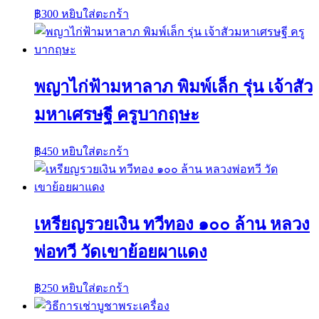
฿
300
หยิบใส่ตะกร้า
พญาไก่ฟ้ามหาลาภ พิมพ์เล็ก รุ่น เจ้าสัว
มหาเศรษฐี ครูบากฤษะ
฿
450
หยิบใส่ตะกร้า
เหรียญรวยเงิน ทวีทอง ๑๐๐ ล้าน หลวง
พ่อทวี วัดเขาย้อยผาแดง
฿
250
หยิบใส่ตะกร้า