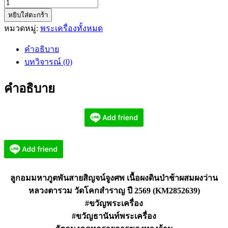
จำนวน
หยิบใส่ตะกร้า
ลูกอม
หมวดหมู่:
พระเครื่องทั้งหมด
มหาภูต
พัน
คำอธิบาย
สาย
บทวิจารณ์ (0)
สิญจน์
จูง
คำอธิบาย
ศพ
หลวง
ตา
รวม
วัด
โคก
สำราญ
ลูกอมมหาภูตพันสายสิญจน์จูงศพ เนื้อผงดินป่าช้าผสมผงว่าน
KM2852639
หลวงตารวม วัดโคกสำราญ ปี 2569 (KM2852639)
ชิ้น
#ขวัญพระเครื่อง
#ขวัญธานันท์พระเครื่อง