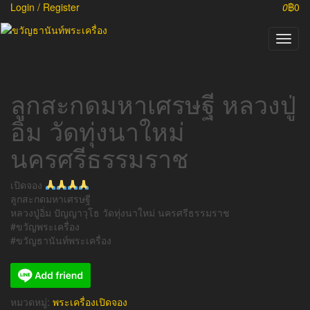
Login / Register
0
฿0
Toggl
naviga
ลูกสะกดมหาเศรษฐี หลวงปู่
อิ่ม วัดทุ่งนาใหม่
นครศรีธรรมราช
เปิดจอง
ลูกสะกดมหาเศรษฐี
หลวงปู่อิ่ม ปัญญาวุโธ วัดทุ่งนาใหม่ นครศรีธรรมราช
#ขวัญพระเครื่อง
#ขวัญธานันท์พระเครื่อง
หมวดหมู่:
พระเครื่องเปิดจอง