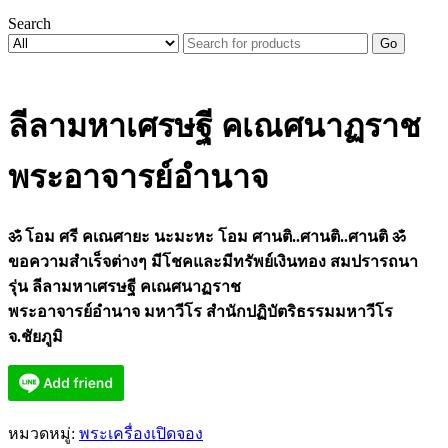
Search
Go
ลีลามหาเศรษฐี คเณศนาฏราช
พระอาจารย์อำนาจ
ॐ โอม ศรี คเณศายะ นะมะหะ โอม ศานติ..ศานติ..ศานติ ॐ
ขอความสำเร็จต่างๆ มีโชคและมีทรัพย์เงินทอง สมปรารถนา
รุ่น ลีลามหาเศรษฐี คเณศนาฏราช
พระอาจารย์อำนาจ มหาวีโร สำนักปฏิบัตริธรรมมหาวีโร
จ.ชัยภูมิ
หมวดหมู่:
พระเครื่องเปิดจอง