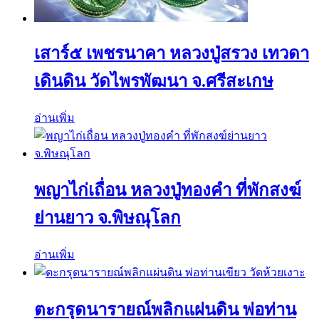
เสาร์๕ เพชรนาคา หลวงปู่สรวง เทวดา
เดินดิน วัดไพรพัฒนา จ.ศรีสะเกษ
อ่านเพิ่ม
พญาไก่เถื่อน หลวงปู่ทองคำ ที่พักสงฆ์
ย่านยาว จ.พิษณุโลก
อ่านเพิ่ม
ตะกรุดนารายณ์พลิกแผ่นดิน พ่อท่าน