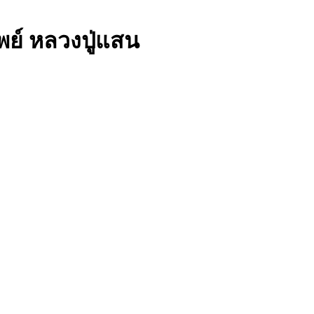
พย์ หลวงปู่แสน