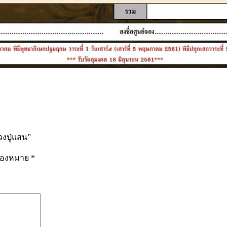
วงปู่แสน”
รื่องหมาย
*