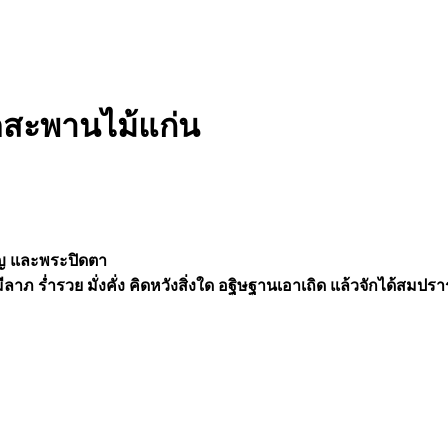
วัดสะพานไม้แก่น
บุญ และพระปิดตา
มีลาภ ร่ำรวย มั่งคั่ง คิดหวังสิ่งใด อฐิษฐานเอาเถิด แล้วจักได้สมป