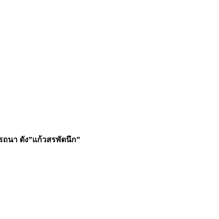
รารถนา ดัง”แก้วสรพัดนึก”