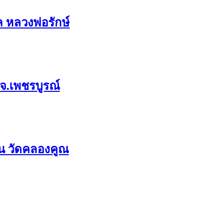
ล หลวงพ่อรักษ์
 จ.เพชรบูรณ์
่น วัดคลองคูณ