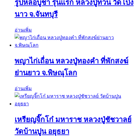
รูปหล่อบูชา รุ่นแรก หลวงปู่ทวน วัดโป่ง
นาว จ.จันทบุรี
อ่านเพิ่ม
พญาไก่เถื่อน หลวงปู่ทองคำ ที่พักสงฆ์
ย่านยาว จ.พิษณุโลก
อ่านเพิ่ม
เหรียญจิ๊กโก๋ มหาราช หลวงปู่ชัชวาลย์
วัดบ้านปูน อยุธยา