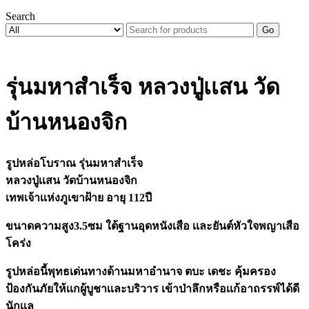
Search
Go
รุ่นมหาสำเร็จ หลวงปู่เเสน วัด
บ้านหนองจิก
รูปหล่อโบราณ รุ่นมหาสำเร็จ
หลวงปู่เเสน วัดบ้านหนองจิก
เทพเจ้าเเห่งภูเขาฝ้าย อายุ 112ปี
ขนาดความสูง3.5ซม ใต้ฐานอุดหนังเสือ เเละยันต์หัวใจพญาเสือ
โคร่ง
รูปหล่อนี้พุทธเด่นทางด้านมหาอำนาจ ตบะ เดชะ คุ้มครอง
ป้องกันภัยให้เเกผู้บูชาเเละบริวาร เข้าป่าลึกหรือเเก้อาถรรพ์ได้ดี
นักเเล