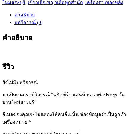
ใหม่สระบุรี
,
เขี้ยวเสือ-พญาเสือทุกสำนัก
,
เครื่องรางของขลัง
เสน่ห์
หลวง
คำอธิบาย
พ่อ
บทวิจารณ์ (0)
ประยูร
วัด
คำอธิบาย
บ้าน
ใหม่
สระบุรี
ชิ้น
รีวิว
ยังไม่มีบทวิจารณ์
มาเป็นคนแรกที่วิจารณ์ “พยัคฆ์จ้าวเสน่ห์ หลวงพ่อประยูร วัด
บ้านใหม่สระบุรี”
อีเมลของคุณจะไม่แสดงให้คนอื่นเห็น
ช่องข้อมูลจำเป็นถูกทำ
เครื่องหมาย
*