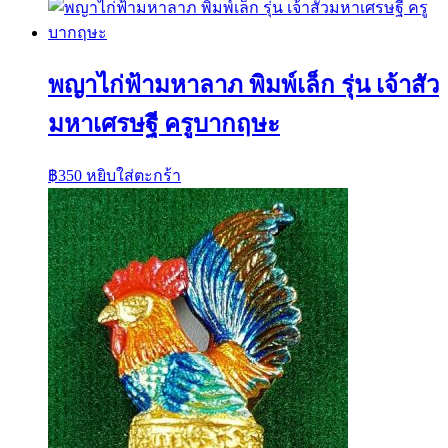
พญาไก่ฟ้ามหาลาภ พิมพ์เล็ก รุ่น เจ้าสัว
มหาเศรษฐี ครูบากฤษะ
฿
350
หยิบใส่ตะกร้า