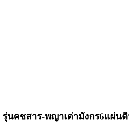
รุ่นคชสาร-พญาเต่ามังกร6แผ่นด