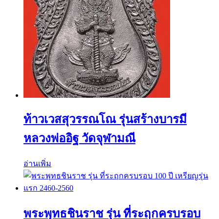
ท้าวเวสสุวรรณโณ รุ่นสร้างบารมี
หลวงพ่ออิฐ วัดจุฬามณี
อ่านเพิ่ม
พระพุทธชินราช รุ่น ที่ระฤกครบรอบ