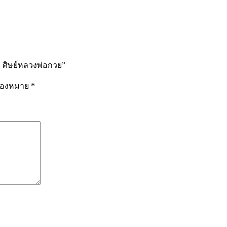
้ ศิษย์หลวงพ่อกวย”
รื่องหมาย
*