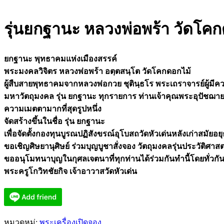
รุ่นยกฐานะ หลวงพ่อพร้า วัดโคก
ยกฐานะ พุทธาคมแห่งเมืองสรรค์
พระมงคลวิจิตร หลวงพ่อพร้า อตฺตสนฺโต วัดโคกดอกไม้
ผู้สืบสายพุทธาคมจากหลวงพ่อกวย ชุตินฺธโร พระเถราจารย์ผู้มี
มหาวัตถุมงคล รุ่น ยกฐานะ ทุกรายการ ท่านเจ้าคุณพระอุปัชฌายาจา
ความเมตตามากที่สุดรูปหนึ่ง
จัดสร้างขึ้นในชื่อ รุ่น ยกฐานะ
เพื่อจัดตั้งกองทุนบูรณปฏิสังขรณ์อุโบสถวัดหัวเด่นหลังเก่าสมัยอย
ขอเชิญศิษยานุศิษย์ ร่วมบุญบูชาสั่งจอง วัตถุมงคลรุ่นประวัติศาสตร์รุ
ขออนุโมทนาบุญในกุศลเจตนาที่ทุกท่านได้ร่วมกันทำนี้โดยทั่วกั
พระครูโกวิทชัยกิจ เจ้าอาวาสวัดหัวเด่น
หมวดหมู่:
พระเครื่องเปิดจอง