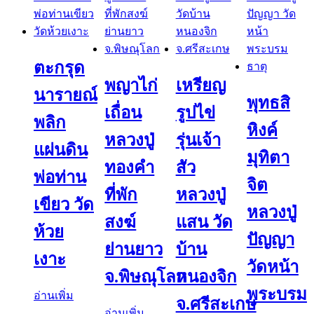
ตะกรุด
พญาไก่
เหรียญ
นารายณ์
พุทธสิ
เถื่อน
รูปไข่
พลิก
หิงค์
หลวงปู่
รุ่นเจ้า
แผ่นดิน
มุทิตา
ทองคำ
สัว
พ่อท่าน
จิต
ที่พัก
หลวงปู่
เขียว วัด
หลวงปู่
สงฆ์
แสน วัด
ห้วย
ปัญญา
ย่านยาว
บ้าน
เงาะ
วัดหน้า
จ.พิษณุโลก
หนองจิก
พระบรม
อ่านเพิ่ม
จ.ศรีสะเกษ
อ่านเพิ่ม