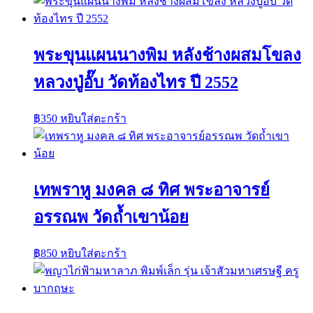
พระขุนแผนนางพิม หลังช้างผสมโขลง
หลวงปู่อั๊บ วัดท้องไทร ปี 2552
฿
350
หยิบใส่ตะกร้า
เทพราหู มงคล ๘ ทิศ พระอาจารย์
อรรณพ วัดถ้ำเขาน้อย
฿
850
หยิบใส่ตะกร้า