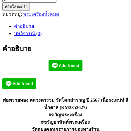
หยิบใส่ตะกร้า
พ่อ
หมวดหมู่:
พระเครื่องทั้งหมด
พราย
ทอง
คำอธิบาย
หลวง
บทวิจารณ์ (0)
ตา
รวม
คำอธิบาย
วัด
โคก
สำราญ
ปี
2567
(KM2852627)
ชิ้น
พ่อพรายทอง หลวงตารวม วัดโคกสำราญ ปี 2567 เนื้อผงเสน่ห์ สี
น้ำตาล (KM2852627)
#ขวัญพระเครื่อง
#ขวัญธานันท์พระเครื่อง
วัตถุมงคลทุกรายการของทางร้าน