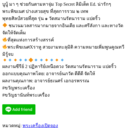
บูบู้ มา ๆ ช่วยกันตามหาจุ่ม Top Secret ลิมิเต็ด Ed. น่ารักๆ
พระพิฆเนศ ปางเสวยสุข ที่สุดการรวม ๒ เทพ
พุทธศิลป์สวยที่สุด รุ่น ๑ วัดสมานรัตนาราม แปดริ้ว
ชนวนมวลสารมากมายจากอินเดีย และศรีลังกา และทางวัด
จัดให้จัดเต็ม
ที่สุดแห่งการสร้างสรรค์
พระพิฆเนศXราหู สวยงามทะลุมิติ ความหมายเพิ่มพูนคูณทวี
มิรู้จบ
ผลงานซีรีย์ 2 ปฏิหาริย์เหนือดวง วัดสมานรัตนาราม แปดริ้ว
ออกแบบคุณภาพโดย: อาจารย์นภวัต ดีดีดี จัดให้
ผลงานคุณภาพ: อาจารย์ธเนศร์ เอกอรพรรณ
#ขวัญพระเครื่อง
#ขวัญธานันท์พระเครื่อง
หมวดหมู่:
พระเครื่องเปิดจอง