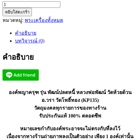
จำนวน
หยิบใส่ตะกร้า
พัฒน์
หมวดหมู่:
พระเครื่องทั้งหมด
ปลด
หนี้
คำอธิบาย
หลวง
บทวิจารณ์ (0)
พ่อ
พัฒน์
คำอธิบาย
วัด
ห้วย
ด้วน
อ.วรา
วัด
องค์พญาครุฑ รุ่น พัฒน์ปลดหนี้ หลวงพ่อพัฒน์ วัดห้วยด้วน
โพธิ์ทอง
อ.วรา วัดโพธิ์ทอง (KP135)
(KP135)
วัตถุมงคลทุกรายการของทางร้าน
ชิ้น
รับประกันแท้ 100% ตลอดชีพ
หมายเลขกำกับองค์พระอาจจะไม่ตรงกับที่ลงไว้
เนื่องจากทางร้านถ่ายภาพลงเป็นตัวอย่าง เพียง 1 องค์เท่านั้น